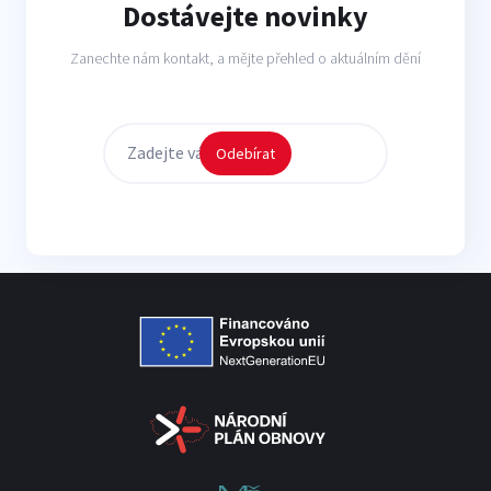
Dostávejte novinky
Zanechte nám kontakt, a mějte přehled o aktuálním dění