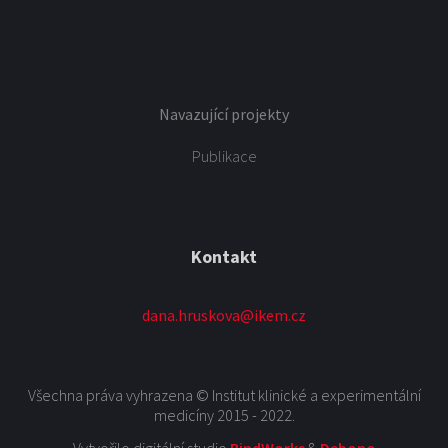
Navazující projekty
Publikace
Kontakt
dana.hruskova@ikem.cz
Všechna práva vyhrazena © Institut klinické a experimentální
medicíny 2015 - 2022.
Vytvořilo digitální studio
BindWorks
&
Debono