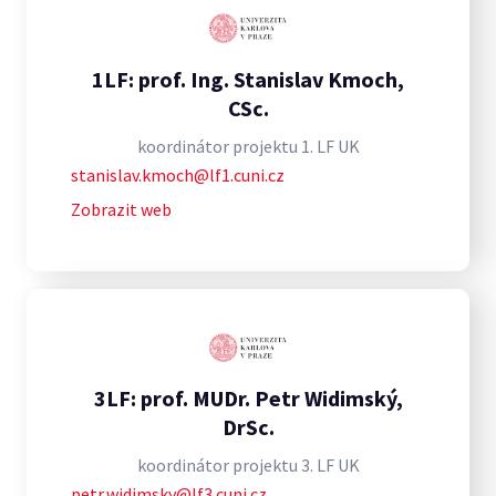
1LF: prof. Ing. Stanislav Kmoch,
CSc.
koordinátor projektu 1. LF UK
stanislav.kmoch@lf1.cuni.cz
Zobrazit web
3LF: prof. MUDr. Petr Widimský,
DrSc.
koordinátor projektu 3. LF UK
petr.widimsky@lf3.cuni.cz