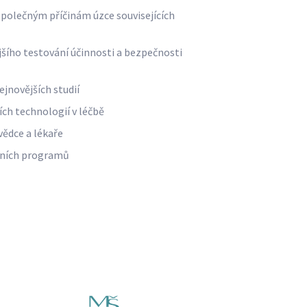
polečným příčinám úzce souvisejících
ějšího testování účinnosti a bezpečnosti
ejnovějších studií
ích technologií v léčbě
vědce a lékaře
ivních programů