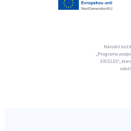
Národní insti
„Programu podpory
EXCELES“, který
odoln