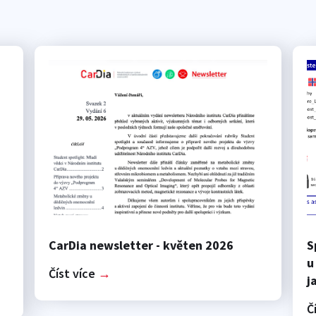
CarDia newsletter - květen 2026
S
u
Číst více
→
j
Č