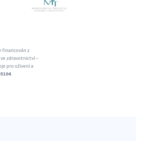
e financován z
ve zdravotnictví –
je pro oživení a
O5104
.