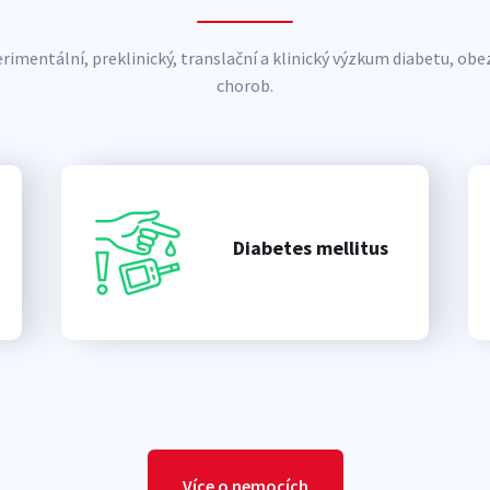
imentální, preklinický, translační a klinický výzkum diabetu, obez
chorob.
Diabetes mellitus
Více o nemocích