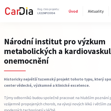
Reg. číslo projektu:
Úvod
Aktuality
LX22NPO5104
Národní institut pro výzkum
metabolických a kardiovaskul
onemocnění
Historicky největší tuzemský projekt tohoto typu, který spo
center vědecké, výzkumné a klinické excelence.
Týmy odborníků budou společně pracovat na hlubším poznání p
vzájemně propojených chorob, na vývoji nových léků i větším z
moderních technologií v léčbě.