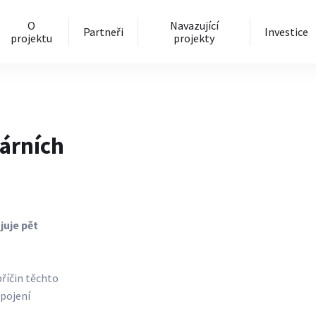
O
Navazující
Partneři
Investice
projektu
projekty
árních
juje pět
říčin těchto
apojení