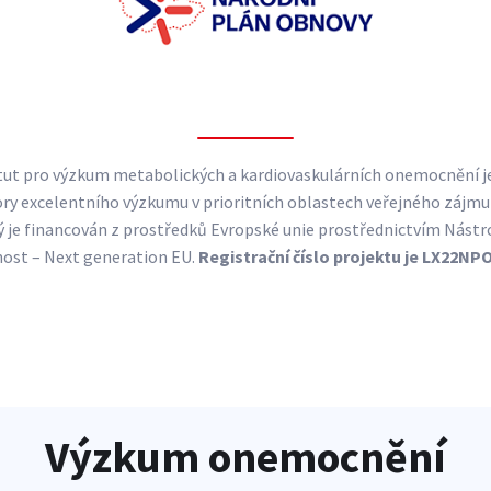
tut pro výzkum metabolických a kardiovaskulárních onemocnění j
 excelentního výzkumu v prioritních oblastech veřejného zájmu 
 je financován z prostředků Evropské unie prostřednictvím Nástro
ost – Next generation EU.
Registrační číslo projektu je LX22NP
Výzkum onemocnění