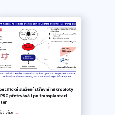
pecifické složení střevní mikrobioty
 PSC přetrvává i po transplantaci
ater
íst více
→