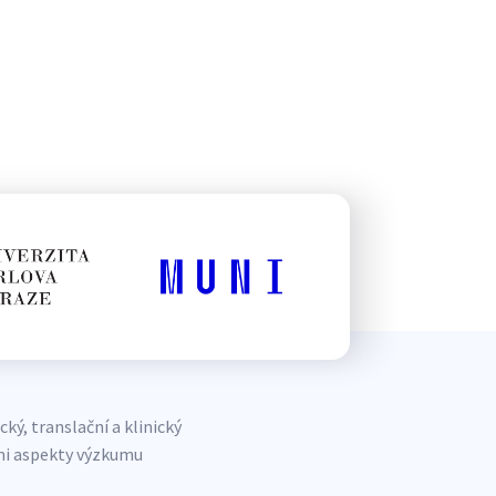
ý, translační a klinický
mi aspekty výzkumu