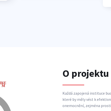
O projektu
Každá zapojená instituce bud
které by měly vést k efektiv
onemocnění, zejména prostř