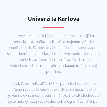
Univerzita Karlova
Univerzita Karlova (UK) je jednou z nejvýznamnějších
vědeckých a vzdělávacích institucí nejenom v České
republice, ale i v Evropě. Je výzkumně orientovanou vysokou
školou, která se trvale hlásí k historickým tradicím jednoho z
nejstarších vysokých učení a zastává zásadní roli ve
vědeckém, kulturním, sociálním a ekonomickém rozvoji
společnosti
1. Lékařská fakulta UK (1. LF UK), patří dlouhodobě mezi
přední instituce lékařského školství a biomedicínského
výzkumu v ČR i v mezinárodním měřítku. 1. LF UK dlouhodobě
systematicky rozvíjí řadu vědeckých programů zaměřených