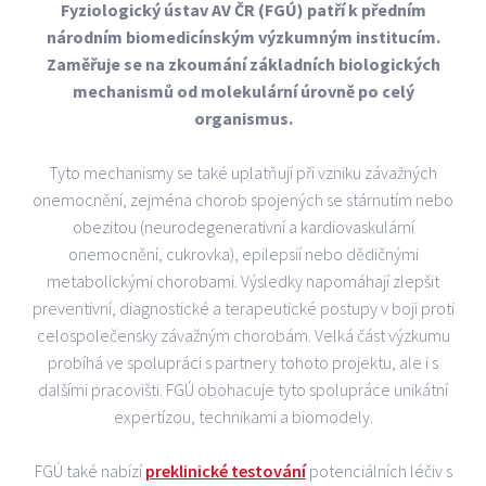
Fyziologický ústav AV ČR (FGÚ) patří k předním
národním biomedicínským výzkumným institucím.
Zaměřuje se na zkoumání základních biologických
mechanismů od molekulární úrovně po celý
organismus.
Tyto mechanismy se také uplatňují při vzniku závažných
onemocnění, zejména chorob spojených se stárnutím nebo
obezitou (neurodegenerativní a kardiovaskulární
onemocnění, cukrovka), epilepsií nebo dědičnými
metabolickými chorobami. Výsledky napomáhají zlepšit
preventivní, diagnostické a terapeutické postupy v boji proti
celospolečensky závažným chorobám. Velká část výzkumu
probíhá ve spolupráci s partnery tohoto projektu, ale i s
dalšími pracovišti. FGÚ obohacuje tyto spolupráce unikátní
expertízou, technikami a biomodely.
FGÚ také nabízí
preklinické testování
potenciálních léčiv s