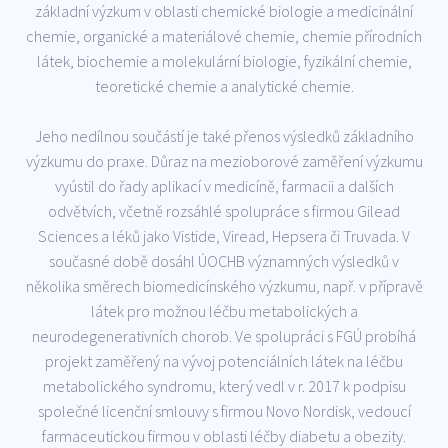
základní výzkum v oblasti chemické biologie a medicinální
chemie, organické a materiálové chemie, chemie přírodních
látek, biochemie a molekulární biologie, fyzikální chemie,
teoretické chemie a analytické chemie.
Jeho nedílnou součástí je také přenos výsledků základního
výzkumu do praxe. Důraz na mezioborové zaměření výzkumu
vyústil do řady aplikací v medicíně, farmacii a dalších
odvětvích, včetně rozsáhlé spolupráce s firmou Gilead
Sciences a léků jako Vistide, Viread, Hepsera či Truvada. V
současné době dosáhl ÚOCHB významných výsledků v
několika směrech biomedicínského výzkumu, např. v přípravě
látek pro možnou léčbu metabolických a
neurodegenerativních chorob. Ve spolupráci s FGÚ probíhá
projekt zaměřený na vývoj potenciálních látek na léčbu
metabolického syndromu, který vedl v r. 2017 k podpisu
společné licenční smlouvy s firmou Novo Nordisk, vedoucí
farmaceutickou firmou v oblasti léčby diabetu a obezity.