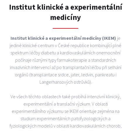
Institut klinické a experimentální
medicíny
Institut klinické a experimentální medicíny (IKEM)
je
jediné klinické centrum v České republice kombinující plné
spektrum léčby diabetu a kardiovaskulárních onemocnění
počínaje různými typy farmakoterapie a standardních
invazivních intervencí až po transplantační léčbu při selhání
orgánů (transplantace srdce, jater, ledvin, pankreatu i
Langerhansových ostrůvků).
Ve všech těchto oblastech také probíhá intenzivní klinický,
experimentální a translační výzkum. V oblasti
experimentálního výzkumu se IKEM orientuje zejména na
studium experimentálních patofyziologických a
fyziologických modelů v oblasti kardiovaskulárních chorob,