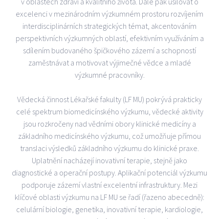
v oblastech zdraví a kvalitního života. Dále pak usilovat o
excelenci v mezinárodním výzkumném prostoru rozvíjením
interdisciplinárních strategických témat, akcentováním
perspektivních výzkumných oblastí, efektivním využíváním a
sdílením budovaného špičkového zázemí a schopností
zaměstnávat a motivovat výjimečné vědce a mladé
výzkumné pracovníky.
Vědecká činnost Lékařské fakulty (LF MU) pokrývá prakticky
celé spektrum biomedicínského výzkumu, vědecké aktivity
jsou rozkročeny nad vědními obory klinické medicíny a
základního medicínského výzkumu, což umožňuje přímou
translaci výsledků základního výzkumu do klinické praxe.
Uplatnění nacházejí inovativní terapie, stejně jako
diagnostické a operační postupy. Aplikační potenciál výzkumu
podporuje zázemí vlastní excelentní infrastruktury. Mezi
klíčové oblasti výzkumu na LF MU se řadí (řazeno abecedně):
celulární biologie, genetika, inovativní terapie, kardiologie,