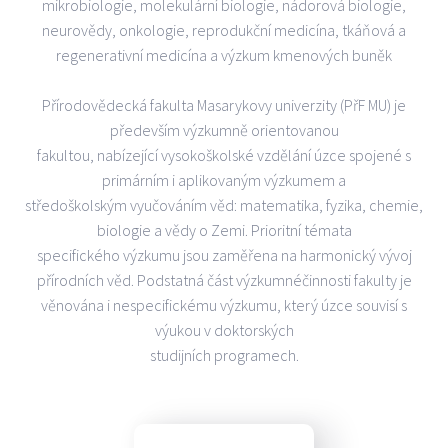
mikrobiologie, molekulární biologie, nádorová biologie,
neurovědy, onkologie, reprodukční medicína, tkáňová a
regenerativní medicína a výzkum kmenových buněk
Přírodovědecká fakulta Masarykovy univerzity (PřF MU) je
především výzkumně orientovanou
fakultou, nabízející vysokoškolské vzdělání úzce spojené s
primárním i aplikovaným výzkumem a
středoškolským vyučováním věd: matematika, fyzika, chemie,
biologie a vědy o Zemi. Prioritní témata
specifického výzkumu jsou zaměřena na harmonický vývoj
přírodních věd. Podstatná část výzkumnéčinnosti fakulty je
věnována i nespecifickému výzkumu, který úzce souvisí s
výukou v doktorských
studijních programech.