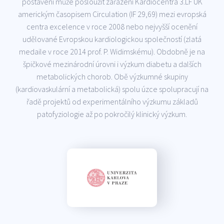
postavení může posloužit zařazení Kardiocentra 3.LF UK
americkým časopisem Circulation (IF 29,69) mezi evropská
centra excelence v roce 2008 nebo nejvyšší ocenění
udělované Evropskou kardiologickou společností (zlatá
medaile v roce 2014 prof. P. Widimskému). Obdobně je na
špičkové mezinárodní úrovni i výzkum diabetu a dalších
metabolických chorob. Obě výzkumné skupiny
(kardiovaskulární a metabolická) spolu úzce spolupracují na
řadě projektů od experimentálního výzkumu základů
patofyziologie až po pokročilý klinický výzkum.