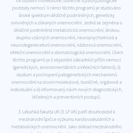
na studium molekulové, buněčné a patofyziologické
podstaty nemocí. V rámci těchto programů je studováno
široké spektrum dědičně podmíněných, geneticky
ovlivněných a získaných onemocnění. Jedná se zejména o
dědičně podmíněná metabolická onemocnění, širokou
skupinu vzácných onemocnění, neuropsychiatrická a
neurodegenerativní onemocnění, nádorová onemocnění,
infekční onemocnění a stomatologická onemocnění. Cílem
těchto programů je i) objasnění základních příčin nemocí
(genetických, environmentálních a infekčních faktorů), ii)
studium a pochopení patogenetických mechanismů
onemocnění na úrovni molekulové, buněčné, orgánové a
individuální a iii) informovaný návrh nových diagnostických,
léčebných a preventivních postupů.
3. Lékařská fakulta UK (3. LF UK) patří dlouhodobě k
mezinárodní špičce výzkumu kardiovaskulárních a
metabolických onemocnění. Jako doklad mezinárodního