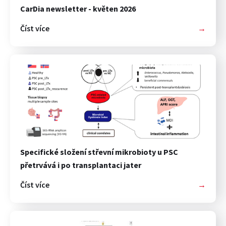
CarDia newsletter - květen 2026
Číst více
→
Specifické složení střevní mikrobioty u PSC
přetrvává i po transplantaci jater
Číst více
→