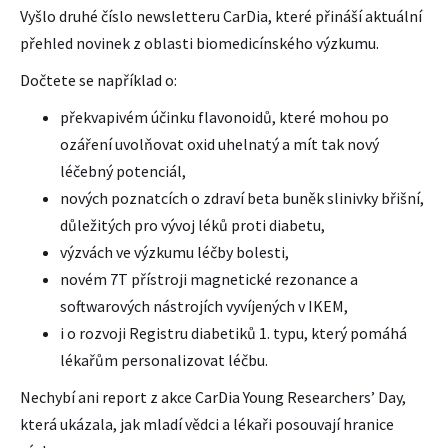
Vyšlo druhé číslo newsletteru CarDia, které přináší aktuální
přehled novinek z oblasti biomedicínského výzkumu.
Dočtete se například o:
překvapivém účinku flavonoidů, které mohou po
ozáření uvolňovat oxid uhelnatý a mít tak nový
léčebný potenciál,
nových poznatcích o zdraví beta buněk slinivky břišní,
důležitých pro vývoj léků proti diabetu,
výzvách ve výzkumu léčby bolesti,
novém 7T přístroji magnetické rezonance a
softwarových nástrojích vyvíjených v IKEM,
i o rozvoji Registru diabetiků 1. typu, který pomáhá
lékařům personalizovat léčbu.
Nechybí ani report z akce CarDia Young Researchers’ Day,
která ukázala, jak mladí vědci a lékaři posouvají hranice