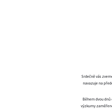
Srdečně vás zveme
navazuje na před
Během dvou dnů do
výzkumy zaměřené 