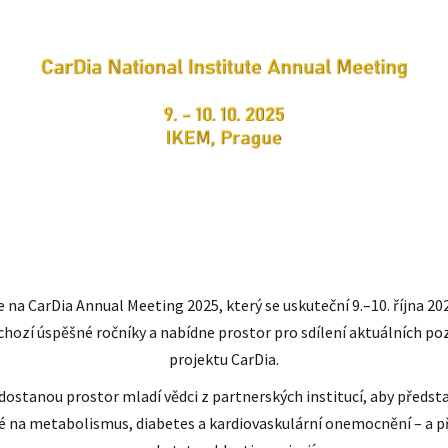
 na CarDia Annual Meeting 2025, který se uskuteční 9.–10. října 202
chozí úspěšné ročníky a nabídne prostor pro sdílení aktuálních po
projektu CarDia.
stanou prostor mladí vědci z partnerských institucí, aby představ
na metabolismus, diabetes a kardiovaskulární onemocnění – a př