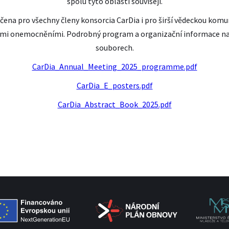
spolu tyto oblasti souvisejí.
čena pro všechny členy konsorcia CarDia i pro širší vědeckou komun
mi onemocněními. Podrobný program a organizační informace naj
souborech.
CarDia_Annual_Meeting_2025_programme.pdf
CarDia_E_posters.pdf
CarDia_Abstract_Book_2025.pdf