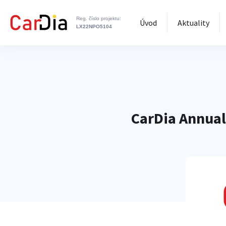
Reg. číslo projektu:
Úvod
Aktuality
LX22NPO5104
CarDia Annual