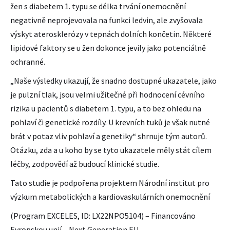
žen s diabetem 1. typu se délka trvání onemocnění
negativně neprojevovala na funkci ledvin, ale zvyšovala
výskyt aterosklerózy v tepnách dolních končetin. Některé
lipidové faktory se u žen dokonce jevily jako potenciálně
ochranné.
„Naše výsledky ukazují, že snadno dostupné ukazatele, jako
je pulzní tlak, jsou velmi užitečné při hodnocení cévního
rizika u pacientů s diabetem 1. typu, a to bez ohledu na
pohlaví či genetické rozdíly. U krevních tuků je však nutné
brát v potaz vliv pohlaví a genetiky“ shrnuje tým autorů.
Otázku, zda a u koho by se tyto ukazatele měly stát cílem
léčby, zodpovědí až budoucí klinické studie.
Tato studie je podpořena projektem Národní institut pro
výzkum metabolických a kardiovaskulárních onemocnění
(Program EXCELES, ID: LX22NPO5104) – Financováno
Evropskou unií – Next Generation EU.