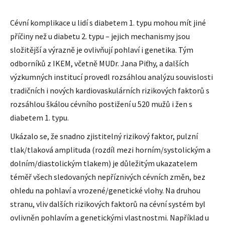
Cévní komplikace u lidí s diabetem 1. typu mohou mít jiné
příčiny než u diabetu 2. typu – jejich mechanismy jsou
složitější a výrazně je ovlivňují pohlaví i genetika. Tým
odborníků z IKEM, včetně MUDr. Jana Piťhy, a dalších
výzkumných institucí provedl rozsáhlou analýzu souvislosti
tradičních i nových kardiovaskulárních rizikových faktorů s
rozsáhlou škálou cévního postižení u 520 mužů i žen s
diabetem 1. typu.
Ukázalo se, že snadno zjistitelný rizikový faktor, pulzní
tlak/tlaková amplituda (rozdíl mezi horním/systolickým a
dolním/diastolickým tlakem) je důležitým ukazatelem
téměř všech sledovaných nepříznivých cévních změn, bez
ohledu na pohlaví a vrozené/genetické vlohy. Na druhou
stranu, vliv dalších rizikových faktorů na cévní systém byl
ovlivněn pohlavím a genetickými vlastnostmi. Například u