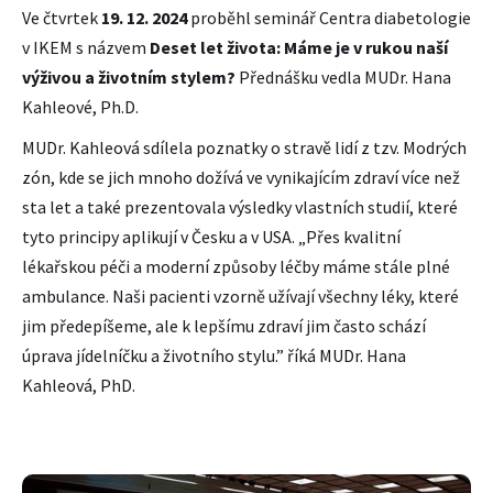
Ve čtvrtek
19. 12. 2024
proběhl seminář Centra diabetologie
v IKEM s názvem
Deset let života: Máme je v rukou naší
výživou a životním stylem?
Přednášku vedla MUDr. Hana
Kahleové, Ph.D.
MUDr. Kahleová sdílela poznatky o stravě lidí z tzv. Modrých
zón, kde se jich mnoho dožívá ve vynikajícím zdraví více než
sta let a také prezentovala výsledky vlastních studií, které
tyto principy aplikují v Česku a v USA. „Přes kvalitní
lékařskou péči a moderní způsoby léčby máme stále plné
ambulance. Naši pacienti vzorně užívají všechny léky, které
jim předepíšeme, ale k lepšímu zdraví jim často schází
úprava jídelníčku a životního stylu.” říká MUDr. Hana
Kahleová, PhD.