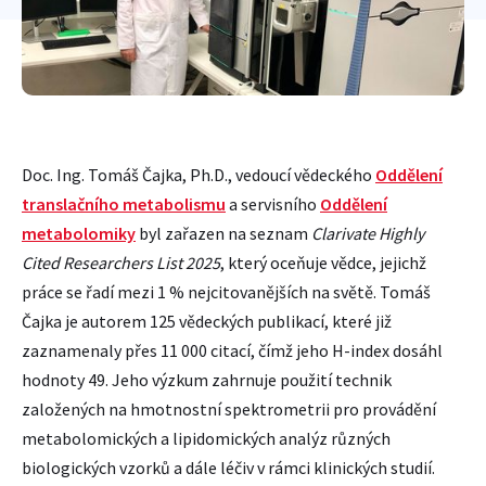
Doc. Ing. Tomáš Čajka, Ph.D., vedoucí vědeckého
Oddělení
translačního metabolismu
a servisního
Oddělení
metabolomiky
byl zařazen na seznam
Clarivate Highly
Cited Researchers List 2025
, který oceňuje vědce, jejichž
práce se řadí mezi 1 % nejcitovanějších na světě. Tomáš
Čajka je autorem 125 vědeckých publikací, které již
zaznamenaly přes 11 000 citací, čímž jeho H-index dosáhl
hodnoty 49. Jeho výzkum zahrnuje použití technik
založených na hmotnostní spektrometrii pro provádění
metabolomických a lipidomických analýz různých
biologických vzorků a dále léčiv v rámci klinických studií.