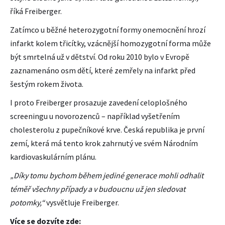
říká Freiberger.
Zatímco u běžné heterozygotní formy onemocnění hrozí
infarkt kolem třicítky, vzácnější homozygotní forma může
být smrtelná už v dětství. Od roku 2010 bylo v Evropě
zaznamenáno osm dětí, které zemřely na infarkt před
šestým rokem života.
I proto Freiberger prosazuje zavedení celoplošného
screeningu u novorozenců – například vyšetřením
cholesterolu z pupečníkové krve. Česká republika je první
zemí, která má tento krok zahrnutý ve svém Národním
kardiovaskulárním plánu.
„Díky tomu bychom během jediné generace mohli odhalit
téměř všechny případy a v budoucnu už jen sledovat
potomky,“
vysvětluje Freiberger.
Více se dozvíte zde: