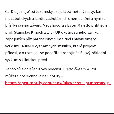
CarDia je největší tuzemský projekt zaměřený na výzkum
metabolických a kardiovaskulárních onemocnění a nyní se
blíží ke svému závěru. V rozhovoru s Ester Maiello přibližuje
prof. Stanislav Kmoch z 1. LF UK okolnosti jeho vzniku,
zapojených pět partnerských institucí i hlavní směry
výzkumu. Mluví o významných studiích, které projekt
přinesl, a o tom, jak se podařilo propojit špičkový základní
výzkum s klinickou praxí.
Tento díl a další epizody podcastu
Jednička ON AIR
si
můžete poslechnout na Spotify –
https://open.spotify.com/show/4kzVhr7eCLlpFmsempVjgL