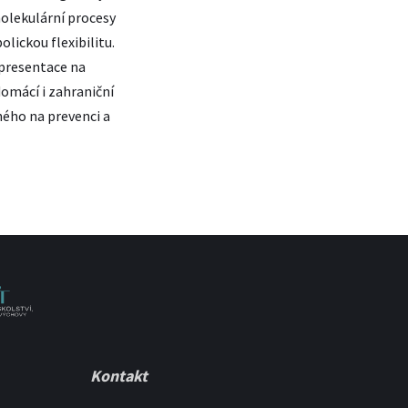
olekulární procesy
lickou flexibilitu.
 presentace na
domácí i zahraniční
ého na prevenci a
Kontakt