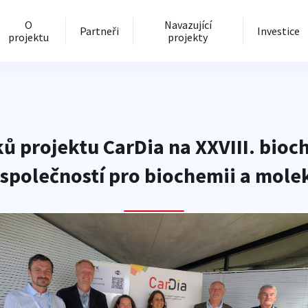
O
Navazující
Partneři
Investice
projektu
projekty
ů projektu CarDia na XXVIII. bi
polečností pro biochemii a molek