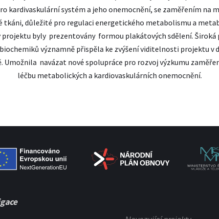
 pro kardivaskulární systém a jeho onemocnění, se zaměřením na m
é tkáni, důležité pro regulaci energetického metabolismu a metabo
y projektu byly prezentovány formou plakátových sdělení. Široká
biochemiků významně přispěla ke zvýšení viditelnosti projektu v 
. Umožnila navázat nové spolupráce pro rozvoj výzkumu zaměřen
léčbu metabolických a kardiovaskulárních onemocnění.
gace