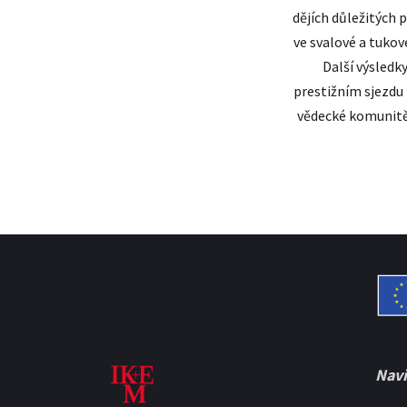
dějích důležitých
ve svalové a tukov
Další výsledk
prestižním sjezdu 
vědecké komunitě
Navi