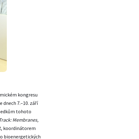
hemickém kongresu
 dnech 7.–10. září
sledkům tohoto
Track: Membranes,
R, koordinátorem
 o bioenergetických