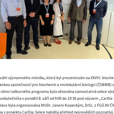
osáhl významného milníku, který byl prezentován na XXVIII. bioc
kou společností pro biochemii a molekulární biologii (ČSBMB) ve
 V rámci odborného programu byla věnována samostatná sekce vý
 uskutečníila v pondělí 8. září od 9:00 do 10:30 pod názvem „
CarDia 
Sekce byla organizována MUDr. Janem Kopeckým, DrSc. z FGÚ AV Č
u v projektu CarDia. Sekce nabídla přehled nejnovějších poznatků