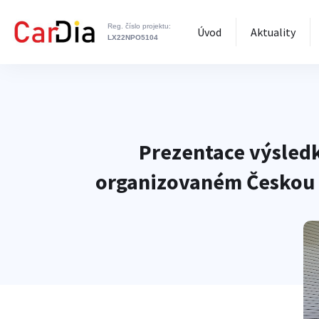
Reg. číslo projektu:
Úvod
Aktuality
LX22NPO5104
Prezentace výsledk
organizovaném Českou s