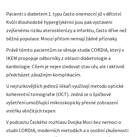
Pacienti s diabetem 1. typu často onemocní již v dětství.
Kvůli dlouhodobé hyperglykémii jsou pak vystaveni
zvýšenému riziku aterosklerózy a infarktu, často dříve než
běžná populace. Mnozí přitom nemají žádné příznaky.
Právě těmto pacientům se věnuje studie CORDIA, který v
IKEM propojuje odborníky z oblasti diabetologie a
kardiologie. Cílem je nejen sledovat stav cév, ale i aktivně
předcházet závažným komplikacím.
U nejrizikovějších jedinců lékaři využívají metodu optické
koherentní tomografie (OCT). Jedná se o špičkové
vyšetření umožňující mikroskopicky přesné zobrazení
vnitřku věnčitých tepen.
V podcastu Českého rozhlasu Dvojka Moci bez nemoci o
studii CORDIA, moderních metodách a o osobní zkušenosti