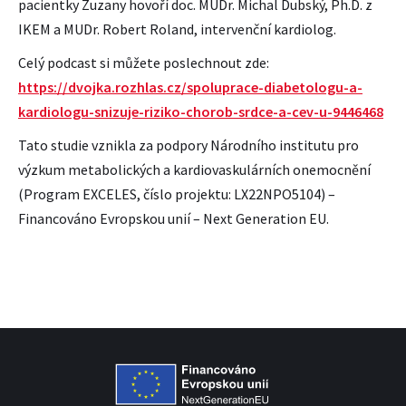
pacientky Zuzany hovoří doc. MUDr. Michal Dubský, Ph.D. z
IKEM a MUDr. Robert Roland, intervenční kardiolog.
Celý podcast si můžete poslechnout zde:
https://dvojka.rozhlas.cz/spoluprace-diabetologu-a-
kardiologu-snizuje-riziko-chorob-srdce-a-cev-u-9446468
Tato studie vznikla za podpory Národního institutu pro
výzkum metabolických a kardiovaskulárních onemocnění
(Program EXCELES, číslo projektu: LX22NPO5104) –
Financováno Evropskou unií – Next Generation EU.