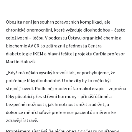
Obezita není jen souhrn zdravotních komplikací, ale
chronické onemocnění, které vyžaduje dlouhodobou – často
celoživotní – léčbu. V podcastu Ústavu organické chemie a
biochemie AV ČR to zdůraznil přednosta Centra
diabetologie IKEM a hlavní řešitel projektu CarDia profesor
Martin Haluzík.
„Když má někdo vysoký krevní tlak, nepochybujeme, že
potřebuje léky dlouhodobě. U obezity by to mělo být
stejné,“ uvedl. Podle něj moderní farmakoterapie – zejména
léky působící přes střevní hormony – přináší účinné a
bezpečné možnosti, jak hmotnost snížit a udržet, a
dokonce mění chuťové preference pacientů směrem ke
zdravější stravě.
Problémem zůstává, že léčbu obezity v Česku pojišťovny