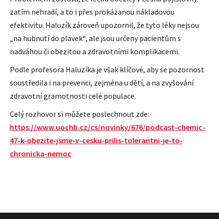
zatím nehradí, a to i přes prokázanou nákladovou
efektivitu. Haluzík zároveň upozornil, že tyto léky nejsou
„na hubnutí do plavek“, ale jsou určeny pacientům s
nadváhou či obezitou a zdravotními komplikacemi.
Podle profesora Haluzíka je však klíčové, aby se pozornost
soustředila i na prevenci, zejména u dětí, a na zvyšování
zdravotní gramotnosti celé populace.
Celý rozhovor si můžete poslechnout zde:
https://www.uochb.cz/cs/novinky/676/podcast-chemic-
47-k-obezite-jsme-v-cesku-prilis-tolerantni-je-to-
chronicka-nemoc