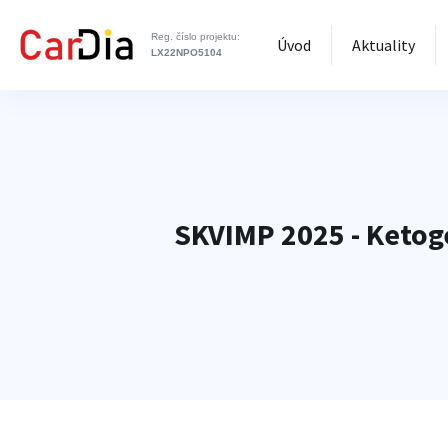
Reg. číslo projektu:
Úvod
Aktuality
LX22NPO5104
SKVIMP 2025 - Ketog