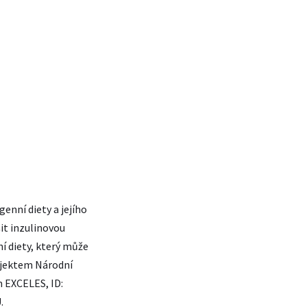
enní diety a jejího
it inzulinovou
ní diety, který může
jektem Národní
 EXCELES, ID:
.