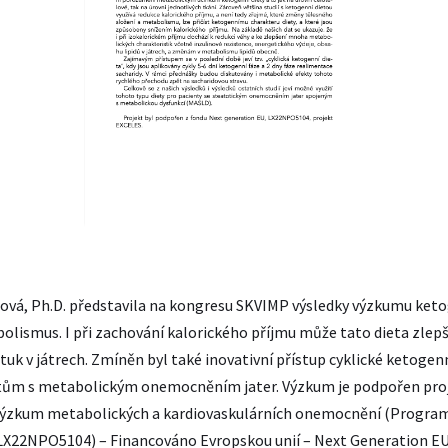
ová, Ph.D. představila na kongresu SKVIMP výsledky výzkumu ketog
bolismus. I při zachování kalorického příjmu může tato dieta zlepš
t tuk v játrech. Zmíněn byl také inovativní přístup cyklické ketogen
tům s metabolickým onemocněním jater. Výzkum je podpořen pro
 výzkum metabolických a kardiovaskulárních onemocnění (Program
LX22NPO5104) – Financováno Evropskou unií – Next Generation EU