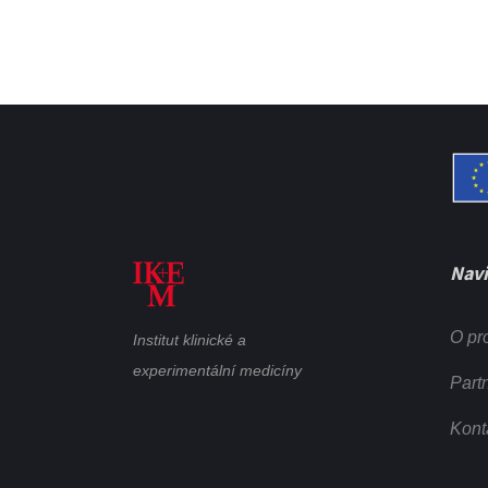
Navi
O pr
Institut klinické a
experimentální medicíny
Partn
Kont