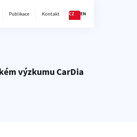
Publikace
Kontakt
CZ
EN
ickém výzkumu CarDia