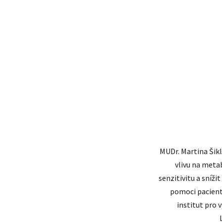
MUDr. Martina Šikl
vlivu na meta
senzitivitu a sníži
pomoci pacien
institut pro