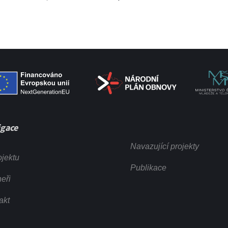
gace
Navazující projekty
ojektu
Publikace
eři
akt