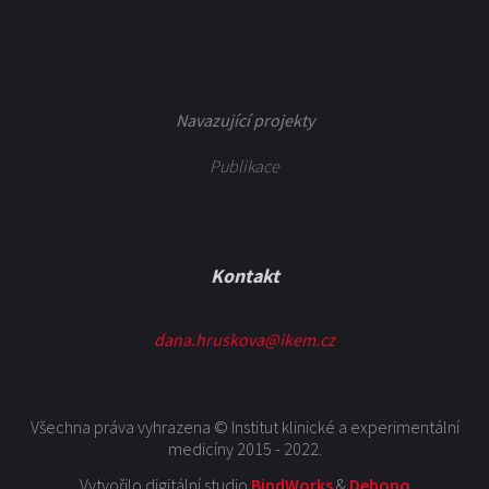
Navazující projekty
Publikace
Kontakt
dana.hruskova@ikem.cz
Všechna práva vyhrazena © Institut klinické a experimentální
medicíny 2015 - 2022.
Vytvořilo digitální studio
BindWorks
&
Debono