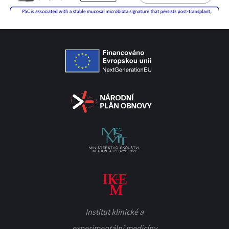
Institut klinické a
experimentální medicíny