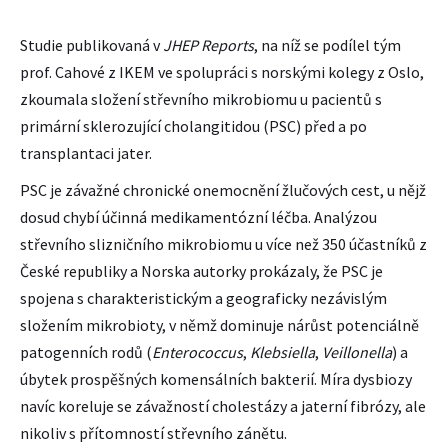
Studie publikovaná v
JHEP Reports
, na níž se podílel tým
prof. Cahové z IKEM ve spolupráci s norskými kolegy z Oslo,
zkoumala složení střevního mikrobiomu u pacientů s
primární sklerozující cholangitidou (PSC) před a po
transplantaci jater.
PSC je závažné chronické onemocnění žlučových cest, u nějž
dosud chybí účinná medikamentózní léčba. Analýzou
střevního slizničního mikrobiomu u více než 350 účastníků z
České republiky a Norska autorky prokázaly, že PSC je
spojena s charakteristickým a geograficky nezávislým
složením mikrobioty, v němž dominuje nárůst potenciálně
patogenních rodů (
Enterococcus
,
Klebsiella
,
Veillonella
) a
úbytek prospěšných komensálních bakterií. Míra dysbiozy
navíc koreluje se závažností cholestázy a jaterní fibrózy, ale
nikoliv s přítomností střevního zánětu.