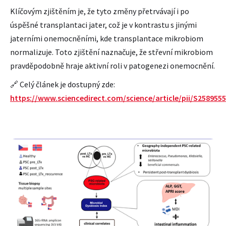
Klíčovým zjištěním je, že tyto změny přetrvávají i po
úspěšné transplantaci jater, což je v kontrastu s jinými
jaterními onemocněními, kde transplantace mikrobiom
normalizuje. Toto zjištění naznačuje, že střevní mikrobiom
pravděpodobně hraje aktivní roli v patogenezi onemocnění.
🔗 Celý článek je dostupný zde:
https://www.sciencedirect.com/science/article/pii/S258955