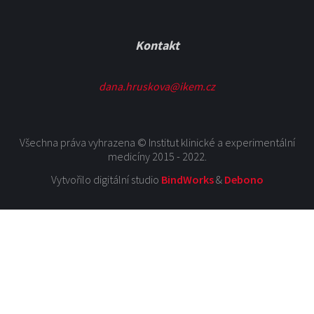
Kontakt
dana.hruskova@ikem.cz
Všechna práva vyhrazena © Institut klinické a experimentální
medicíny 2015 - 2022.
Vytvořilo digitální studio
BindWorks
&
Debono