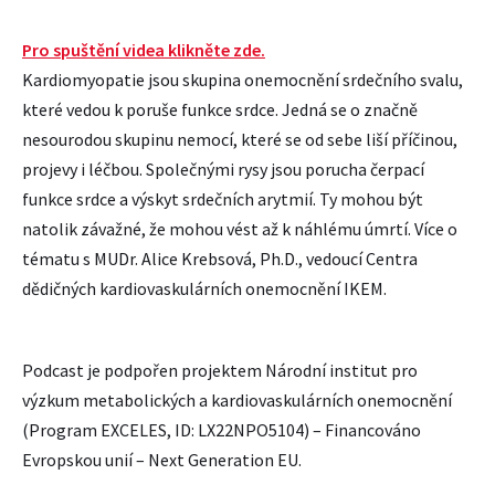
Pro spuštění videa klikněte zde.
Kardiomyopatie jsou skupina onemocnění srdečního svalu,
které vedou k poruše funkce srdce. Jedná se o značně
nesourodou skupinu nemocí, které se od sebe liší příčinou,
projevy i léčbou. Společnými rysy jsou porucha čerpací
funkce srdce a výskyt srdečních arytmií. Ty mohou být
natolik závažné, že mohou vést až k náhlému úmrtí. Více o
tématu s MUDr. Alice Krebsová, Ph.D., vedoucí Centra
dědičných kardiovaskulárních onemocnění IKEM.
Podcast je podpořen projektem Národní institut pro
výzkum metabolických a kardiovaskulárních onemocnění
(Program EXCELES, ID: LX22NPO5104) – Financováno
Evropskou unií – Next Generation EU.