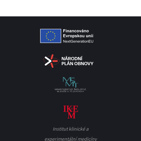
Institut klinické a
experimentální medicíny