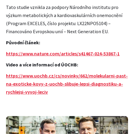
Tato studie vznikla za podpory Národního institutu pro
výzkum metabolických a kardiovaskulárních onemocnění
(Program EXCELES, číslo projektu: LX22NPO5104) –
Financováno Evropskou unií – Next Generation EU.
Původní článek:
https://www.nature.com/articles/s41467-024-53867-1
Video a více informací od ÚOCHB:
https://www.uochb.cz/cs/novinky/662/molekularni-past-
na-exoticke-kovy-z-uochb-slibuje-lepsi-diagnostiku-a-
rychlejsi-vyvoj-leciv