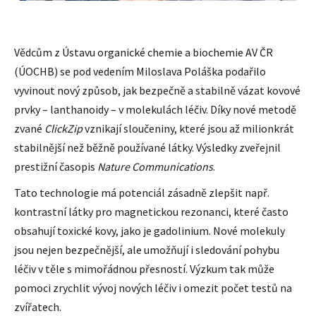
Vědcům z Ústavu organické chemie a biochemie AV ČR
(ÚOCHB) se pod vedením Miloslava Poláška podařilo
vyvinout nový způsob, jak bezpečně a stabilně vázat kovové
prvky – lanthanoidy – v molekulách léčiv. Díky nové metodě
zvané
ClickZip
vznikají sloučeniny, které jsou až milionkrát
stabilnější než běžně používané látky. Výsledky zveřejnil
prestižní časopis
Nature Communications
.
Tato technologie má potenciál zásadně zlepšit např.
kontrastní látky pro magnetickou rezonanci, které často
obsahují toxické kovy, jako je gadolinium. Nové molekuly
jsou nejen bezpečnější, ale umožňují i sledování pohybu
léčiv v těle s mimořádnou přesností. Výzkum tak může
pomoci zrychlit vývoj nových léčiv i omezit počet testů na
zvířatech.