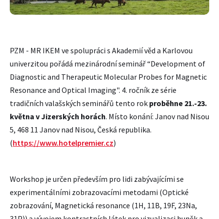
PZM - MR IKEM ve spolupráci s Akademií věd a Karlovou
univerzitou pořádá mezinárodní seminář “Development of
Diagnostic and Therapeutic Molecular Probes for Magnetic
Resonance and Optical Imaging". 4. ročník ze série
tradičních valašských seminářů tento rok
proběhne 21.-23.
května v Jizerských horách
. Místo konání: Janov nad Nisou
5, 468 11 Janov nad Nisou, Česká republika.
(
https://www.hotelpremier.cz
)
Workshop je určen především pro lidi zabývajícími se
experimentálními zobrazovacími metodami (Optické
zobrazování, Magnetická resonance (1H, 11B, 19F, 23Na,
31P)) a vývojem kontrastních látek pro vizualizaci buněk a